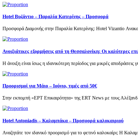
Hotel Βυζάντιο – Παραλία Κατερίνης – Προσφορά
Προσφορά Διαμονής στην Παραλία Κατερίνης: Hotel Vizantio Ανακαλύ
Ανοιξιάτικες εξορμήσεις από τη Θεσσαλονίκη: Οι καλύτερες επι
Η άνοιξη είναι ίσως η ιδανικότερη περίοδος για μικρές αποδράσεις γ
Προορισμοί για Μάιο – Ιούνιο, τιμές από 50€
Στην εκπομπή «ΕΡΤ Επικαιρότητα» της ERT News με τους Αλέξανδρο
Hotel Antoniadis – Καλαμπάκα – Προσφορά καλοκαιριού
Αναζητάτε τον ιδανικό προορισμό για το φετινό καλοκαίρι; Η Καλα