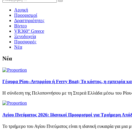
Αρχική
Προορισμοί
Δραστηριότητες
Βίντεο
VR360° Greece
Ξενοδοχεία
Προσφορές
Νέα
Νέα
Γέφυρα Ρίου–Αντιρρίου ή Ferry Boat; Το κόστος, η εμπειρία κα
Η σύνδεση της Πελοποννήσου με τη Στερεά Ελλάδα μέσω του Ρίου–Αντ
Αγίου Πνεύματος 2026: Ιδανικοί Προορισμοί για Τριήμερη Απ
Το τριήμερο του Αγίου Πνεύματος είναι η ιδανική ευκαιρία για μια 