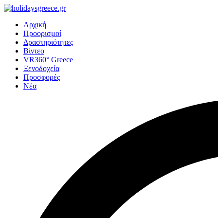
Αρχική
Προορισμοί
Δραστηριότητες
Βίντεο
VR360° Greece
Ξενοδοχεία
Προσφορές
Νέα