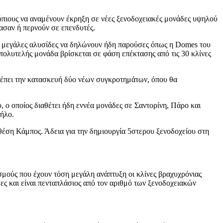
ντόπιους να αναμένουν έκρηξη σε νέες ξενοδοχειακές μονάδες υψηλού
ασαν ή περνούν σε επενδυτές.
ες μεγάλες αλυσίδες να δηλώνουν ήδη παρούσες όπως η Domes του
πολυτελής μονάδα βρίσκεται σε φάση επέκτασης από τις 30 κλίνες
βλέπει την κατασκευή δύο νέων συγκροτημάτων, όπου θα
ο οποίος διαθέτει ήδη εννέα μονάδες σε Σαντορίνη, Πάρο και
ήλο.
έση Κάμπος. Άδεια για την δημιουργία 5στερου ξενοδοχείου στη
σμούς που έχουν τόση μεγάλη ανάπτυξη οι κλίνες βραχυχρόνιας
ες και είναι πενταπλάσιος από τον αριθμό των ξενοδοχειακών