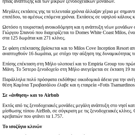
ήπιας ανάπτυξης και των μικρών ξενοδοχειακών μονάδων.
Μεγάλες εκτάσεις γης τα τελευταία χρόνια άλλαξαν χέρια με σημαντι
επιπέδου, τα αμέσως επόμενα χρόνια. Εκτάσεις σε υψηλού κάλους κ
Ωστόσο η τουριστική ανοικοδόμηση και η ανάπτυξη νέων μονάδων σ
Γιώργου Σπανού που διαχειρίζεται το Domes White Coast Milos, ένα
στα 125 δωμάτια και 271 κλίνες.
Σε φάση επέκτασης βρίσκεται και το Milos Cove Inception Resort 
αναπτυχθούν 16 δωμάτια, με στόχο την αύξηση της δυναμικότητας του
Επίσης επέκταση στη Μήλο υλοποιεί και το Empiria Group του πρώ
Μάνη. Το 5στερο ξενοδοχείο στη Μήλο ανεγείρεται σε έκταση 1
Παράλληλα πολύ πρόσφατα εκδόθηκε οικοδομικά άδεια για την ανέγ
θέση Καμίνια Τριοβασάλου έλαβε και η εταιρεία «Fotis Tsamardinos
Σε «άνθηση» και το Airbnb
Εκτός από τις ξενοδοχειακές μονάδες μεγάλη ανάπτυξη στο νησί κα
μίσθωσης τύπου AirBnb, σε σύγκριση με τις ξενοδοχειακές κλίνες. 
κρεβατιών που φτάνει τα 1.757.
Το ισοζύγιο κλινών