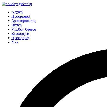
Αρχική
Προορισμοί
Δραστηριότητες
Βίντεο
VR360° Greece
Ξενοδοχεία
Προσφορές
Νέα