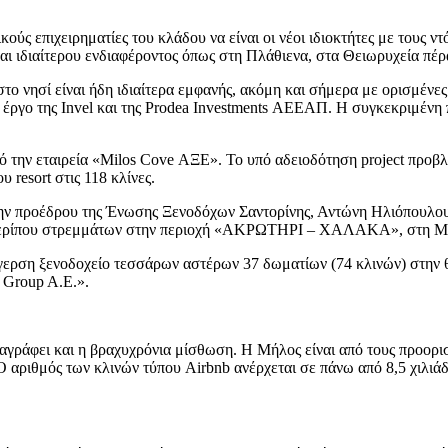
κούς επιχειρηματίες του κλάδου να είναι οι νέοι ιδιοκτήτες με τους 
αι ιδιαίτερου ενδιαφέροντος όπως στη Πλάθιενα, στα Θειωρυχεία πέρ
το νησί είναι ήδη ιδιαίτερα εμφανής, ακόμη και σήμερα με ορισμέν
 έργο της Invel και της Prodea Investments ΑΕΕΑΠ. Η συγκεκριμένη 
από την εταιρεία «Milos Cove ΑΞΕ». Το υπό αδειοδότηση project προ
 resort στις 118 κλίνες.
ην προέδρου της Ένωσης Ξενοδόχων Σαντορίνης, Αντώνη Ηλιόπουλου, 
9 περίπου στρεμμάτων στην περιοχή «ΑΚΡΩΤΗΡΙ – ΧΑΛΑΚΑ», στη Μ
ερση ξενοδοχείο τεσσάρων αστέρων 37 δωματίων (74 κλινών) στην θ
 Group A.E.».
ταγράφει και η βραχυχρόνια μίσθωση. Η Μήλος είναι από τους προορι
Ο αριθμός των κλινών τύπου Airbnb ανέρχεται σε πάνω από 8,5 χιλιάδ