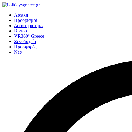
Αρχική
Προορισμοί
Δραστηριότητες
Βίντεο
VR360° Greece
Ξενοδοχεία
Προσφορές
Νέα