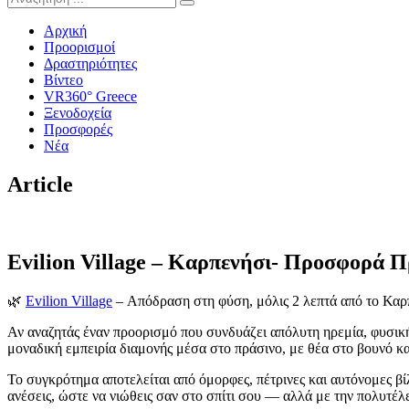
Αρχική
Προορισμοί
Δραστηριότητες
Βίντεο
VR360° Greece
Ξενοδοχεία
Προσφορές
Νέα
Article
Evilion Village – Καρπενήσι- Προσφορά 
🌿
Evilion Village
– Απόδραση στη φύση, μόλις 2 λεπτά από το Καρ
Αν αναζητάς έναν προορισμό που συνδυάζει απόλυτη ηρεμία, φυσική
μοναδική εμπειρία διαμονής μέσα στο πράσινο, με θέα στο βουνό κ
Το συγκρότημα αποτελείται από όμορφες, πέτρινες και αυτόνομες βί
ανέσεις, ώστε να νιώθεις σαν στο σπίτι σου — αλλά με την πολυτέλ