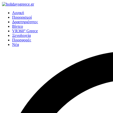
Αρχική
Προορισμοί
Δραστηριότητες
Βίντεο
VR360° Greece
Ξενοδοχεία
Προσφορές
Νέα