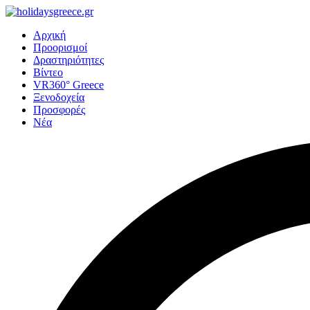
Αρχική
Προορισμοί
Δραστηριότητες
Βίντεο
VR360° Greece
Ξενοδοχεία
Προσφορές
Νέα