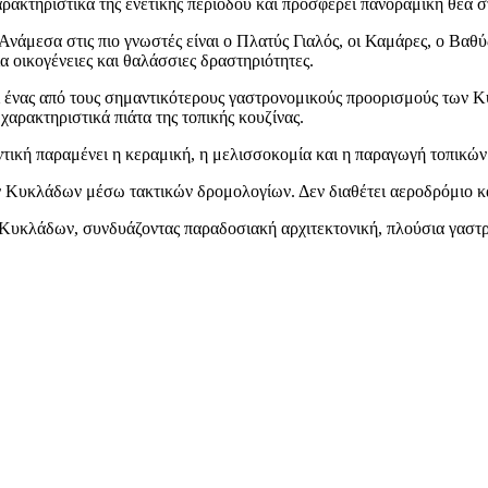
ρακτηριστικά της ενετικής περιόδου και προσφέρει πανοραμική θέα σ
 Ανάμεσα στις πιο γνωστές είναι ο Πλατύς Γιαλός, οι Καμάρες, ο Βαθ
α οικογένειες και θαλάσσιες δραστηριότητες.
ται ένας από τους σημαντικότερους γαστρονομικούς προορισμούς των 
αρακτηριστικά πιάτα της τοπικής κουζίνας.
τική παραμένει η κεραμική, η μελισσοκομία και η παραγωγή τοπικών π
ν Κυκλάδων μέσω τακτικών δρομολογίων. Δεν διαθέτει αεροδρόμιο κα
ν Κυκλάδων, συνδυάζοντας παραδοσιακή αρχιτεκτονική, πλούσια γαστρ