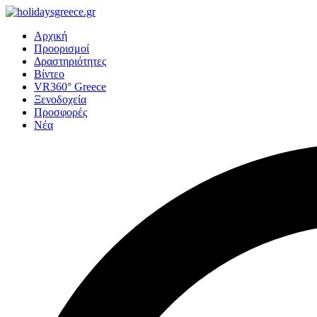
Αρχική
Προορισμοί
Δραστηριότητες
Βίντεο
VR360° Greece
Ξενοδοχεία
Προσφορές
Νέα