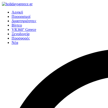
Αρχική
Προορισμοί
Δραστηριότητες
Βίντεο
VR360° Greece
Ξενοδοχεία
Προσφορές
Νέα