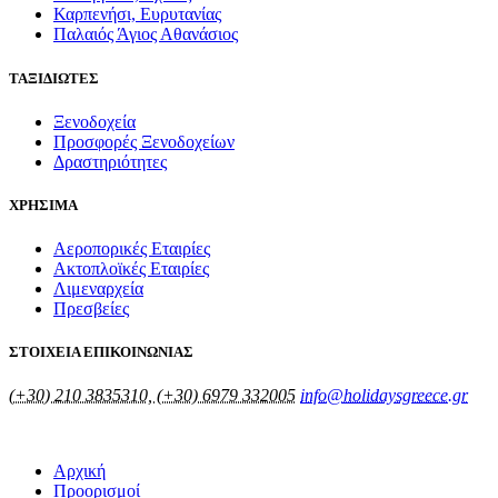
Καρπενήσι, Ευρυτανίας
Παλαιός Άγιος Αθανάσιος
ΤΑΞΙΔΙΩΤΕΣ
Ξενοδοχεία
Προσφορές Ξενοδοχείων
Δραστηριότητες
ΧΡΗΣΙΜΑ
Αεροπορικές Εταιρίες
Ακτοπλοϊκές Εταιρίες
Λιμεναρχεία
Πρεσβείες
ΣΤΟΙΧΕΙΑ ΕΠΙΚΟΙΝΩΝΙΑΣ
(+30) 210 3835310, (+30) 6979 332005
info@holidaysgreece.gr
Αρχική
Προορισμοί