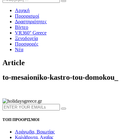
Αρχική
Προορισμοί
Δραστηριότητες
Βίντεο
VR360° Greece
Ξενοδοχεία
Προσφορές
Νέα
Article
to-mesaioniko-kastro-tou-domokou_
ΤΟΠ ΠΡΟΟΡΙΣΜΟΙ
Αράχωβα, Βοιωτίας
Καλάβρυτα, Αχαΐας