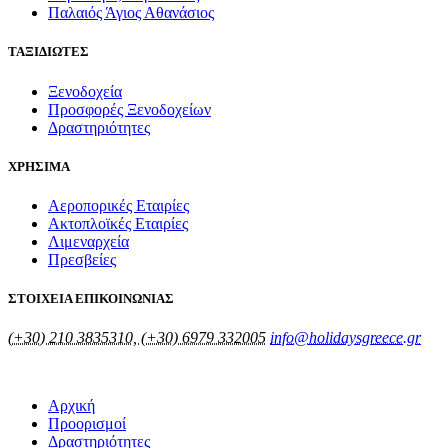
Παλαιός Άγιος Αθανάσιος
ΤΑΞΙΔΙΩΤΕΣ
Ξενοδοχεία
Προσφορές Ξενοδοχείων
Δραστηριότητες
ΧΡΗΣΙΜΑ
Αεροπορικές Εταιρίες
Ακτοπλοϊκές Εταιρίες
Λιμεναρχεία
Πρεσβείες
ΣΤΟΙΧΕΙΑ ΕΠΙΚΟΙΝΩΝΙΑΣ
(+30) 210 3835310, (+30) 6979 332005
info@holidaysgreece.gr
Αρχική
Προορισμοί
Δραστηριότητες