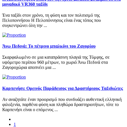
μοναδικό VR360 ταξίδι
Ένα ταξίδι στον χρόνο, τη φύση και τον πολιτισμό της
Πελοποννήσου Η Πελοπόννησος είναι ένας τόπος που
συγκεντρώνει όλη την ...
Άνω Πεδινά: Το πέτρινο μπαλκόνι του Ζαγορίου
Σκαρφαλωμένο σε μια καταπράσινη πλαγιά της Τύμφης, σε
υψόμετρο περίπου 960 μέτρων, το χωριό Άνω Πεδινά στα
Ζαγοροχώρια αποπνέει μια ...
Καρπενήσι: Ορεινός Παράδεισος για Δραστήριους Ταξιδιώτες
Αν αναζητάτε έναν προορισμό που συνδυάζει αυθεντική ελληνική
φιλοξενία, παρθένα φύση και πληθώρα δραστηριοτήτων, τότε το
Καρπενήσι είναι ο επόμενος ...
1