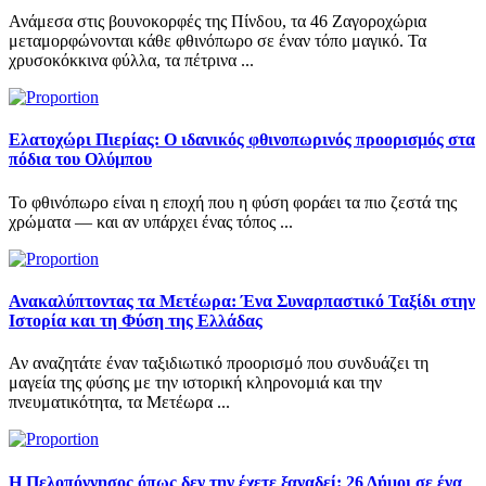
Ανάμεσα στις βουνοκορφές της Πίνδου, τα 46 Ζαγοροχώρια
μεταμορφώνονται κάθε φθινόπωρο σε έναν τόπο μαγικό. Τα
χρυσοκόκκινα φύλλα, τα πέτρινα ...
Ελατοχώρι Πιερίας: Ο ιδανικός φθινοπωρινός προορισμός στα
πόδια του Ολύμπου
Το φθινόπωρο είναι η εποχή που η φύση φοράει τα πιο ζεστά της
χρώματα — και αν υπάρχει ένας τόπος ...
Ανακαλύπτοντας τα Μετέωρα: Ένα Συναρπαστικό Ταξίδι στην
Ιστορία και τη Φύση της Ελλάδας
Αν αναζητάτε έναν ταξιδιωτικό προορισμό που συνδυάζει τη
μαγεία της φύσης με την ιστορική κληρονομιά και την
πνευματικότητα, τα Μετέωρα ...
Η Πελοπόννησος όπως δεν την έχετε ξαναδεί: 26 Δήμοι σε ένα