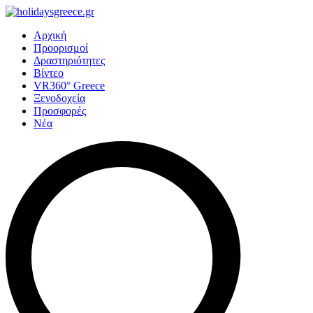
Αρχική
Προορισμοί
Δραστηριότητες
Βίντεο
VR360° Greece
Ξενοδοχεία
Προσφορές
Νέα