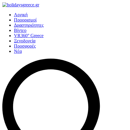
Αρχική
Προορισμοί
Δραστηριότητες
Βίντεο
VR360° Greece
Ξενοδοχεία
Προσφορές
Νέα