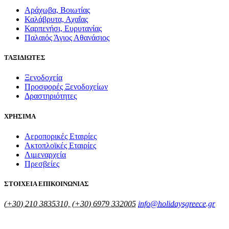
Αράχωβα, Βοιωτίας
Καλάβρυτα, Αχαΐας
Καρπενήσι, Ευρυτανίας
Παλαιός Άγιος Αθανάσιος
ΤΑΞΙΔΙΩΤΕΣ
Ξενοδοχεία
Προσφορές Ξενοδοχείων
Δραστηριότητες
ΧΡΗΣΙΜΑ
Αεροπορικές Εταιρίες
Ακτοπλοϊκές Εταιρίες
Λιμεναρχεία
Πρεσβείες
ΣΤΟΙΧΕΙΑ ΕΠΙΚΟΙΝΩΝΙΑΣ
(+30) 210 3835310, (+30) 6979 332005
info@holidaysgreece.gr