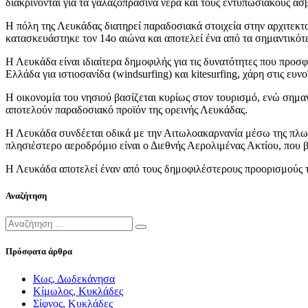
διακρίνονται για τα γαλαζοπράσινα νερά και τους εντυπωσιακούς ασ
Η πόλη της Λευκάδας διατηρεί παραδοσιακά στοιχεία στην αρχιτεκτο
κατασκευάστηκε τον 14ο αιώνα και αποτελεί ένα από τα σημαντικότε
Η Λευκάδα είναι ιδιαίτερα δημοφιλής για τις δυνατότητες που προσ
Ελλάδα για ιστιοσανίδα (windsurfing) και kitesurfing, χάρη στις ευ
Η οικονομία του νησιού βασίζεται κυρίως στον τουρισμό, ενώ σημαν
αποτελούν παραδοσιακό προϊόν της ορεινής Λευκάδας.
Η Λευκάδα συνδέεται οδικά με την Αιτωλοακαρνανία μέσω της πλωτή
πλησιέστερο αεροδρόμιο είναι ο
Διεθνής Αερολιμένας Ακτίου
, που 
Η Λευκάδα αποτελεί έναν από τους δημοφιλέστερους προορισμούς τ
Αναζήτηση
Πρόσφατα άρθρα
Κως, Δωδεκάνησα
Κίμωλος, Κυκλάδες
Σίφνος, Κυκλάδες