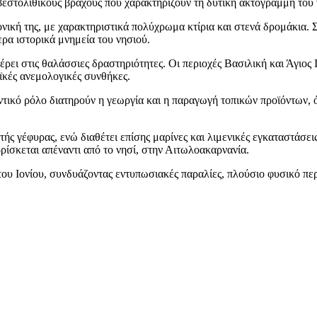
βεστολιθικούς βράχους που χαρακτηρίζουν τη δυτική ακτογραμμή του 
νική της, με χαρακτηριστικά πολύχρωμα κτίρια και στενά δρομάκια. Σ
ρα ιστορικά μνημεία του νησιού.
φέρει στις θαλάσσιες δραστηριότητες. Οι περιοχές Βασιλική και Άγιο
νοϊκές ανεμολογικές συνθήκες.
τικό ρόλο διατηρούν η γεωργία και η παραγωγή τοπικών προϊόντων, ό
ς γέφυρας, ενώ διαθέτει επίσης μαρίνες και λιμενικές εγκαταστάσει
βρίσκεται απέναντι από το νησί, στην Αιτωλοακαρνανία.
ου Ιονίου, συνδυάζοντας εντυπωσιακές παραλίες, πλούσιο φυσικό πε