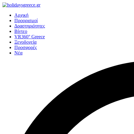
Αρχική
Προορισμοί
Δραστηριότητες
Βίντεο
VR360° Greece
Ξενοδοχεία
Προσφορές
Νέα