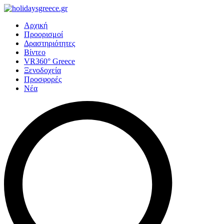
Αρχική
Προορισμοί
Δραστηριότητες
Βίντεο
VR360° Greece
Ξενοδοχεία
Προσφορές
Νέα