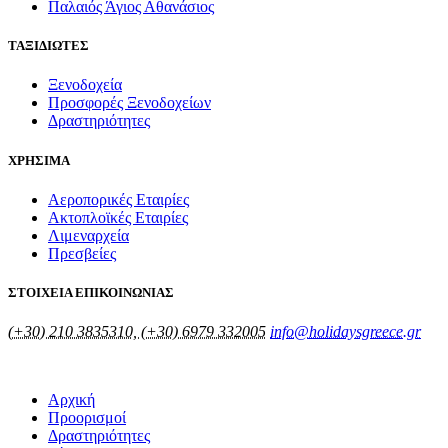
Παλαιός Άγιος Αθανάσιος
ΤΑΞΙΔΙΩΤΕΣ
Ξενοδοχεία
Προσφορές Ξενοδοχείων
Δραστηριότητες
ΧΡΗΣΙΜΑ
Αεροπορικές Εταιρίες
Ακτοπλοϊκές Εταιρίες
Λιμεναρχεία
Πρεσβείες
ΣΤΟΙΧΕΙΑ ΕΠΙΚΟΙΝΩΝΙΑΣ
(+30) 210 3835310, (+30) 6979 332005
info@holidaysgreece.gr
Αρχική
Προορισμοί
Δραστηριότητες