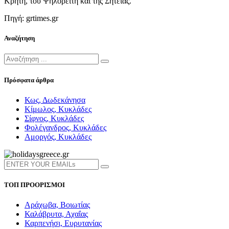
Κρήτη, του Ψηλορείτη και της Σητείας.
Πηγή: grtimes.gr
Αναζήτηση
Πρόσφατα άρθρα
Κως, Δωδεκάνησα
Κίμωλος, Κυκλάδες
Σίφνος, Κυκλάδες
Φολέγανδρος, Κυκλάδες
Αμοργός, Κυκλάδες
ΤΟΠ ΠΡΟΟΡΙΣΜΟΙ
Αράχωβα, Βοιωτίας
Καλάβρυτα, Αχαΐας
Καρπενήσι, Ευρυτανίας