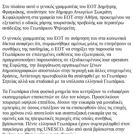
Στο πλαίσιο αυτό ο γενικός γραμματέας του ΕΟΤ Δημήτρης
Φραγκάκης, συνάντησε τον δήμαρχο Ανωγείων Σωκράτη
Κεφαλογιάννη στα γραφεία του ΕΟΤ στην Αθήνα, προκειμένου να
εξεταστεί ο οδικός χάρτης τουριστικής προβολής και περαιτέρω
ανάδειξης του Γεωπάρκου Ψηλορείτη.
Ο γενικός γραμματέας του ΕΟΤ σε ανάρτηση του στα κοινωνικά
δίκτυα αναφέρει ότι, συμφωνήθηκε αμέσως μόλις το επιτρέψουν οι
συνθήκες της πανδημίας, ο ΕΟΤ να στηρίξει την παρουσία του
Γεωπάρκου σε επιλεγμένες εκθέσεις του εξωτερικού, να
πραγματοποιήσει παρουσιάσεις σε εξειδικευμένους tour operators
της Ευρώπης, την διοργάνωση οργανωμένων ξένων
δημοσιογραφικών αποστολών στην περιοχή και άλλες στοχευμένες
δράσεις. Αντίστοιχη πρωτοβουλία θα αναληφθεί με το Γεωπάρκο
Σητείας αλλά και σταδιακά με τα υπόλοιπα ελληνικά Γεωπάρκα.
Τα Γεωπάρκα είναι φυσικά μνημεία που κεντρίζουν το ενδιαφέρον
εκατομμυρίων επισκεπτών σε όλο τον κόσμο. Προσελκύουν
τουρισμό υψηλού επιπέδου, δίνουν την ευκαιρία για μοναδικές
εμπειρίες σε όσους επιλέξουν να τα επισκεφθούν όλες τις εποχές
του χρόνου ενώ αποτελούν και αναπτυξιακή ευκαιρία για τις
ορεινές και τις ηπειρωτικές περιοχές στις οποίες συνήθως
βρίσκονται. Πέντε ελληνικά Γεωπάρκα έχουν συμπεριληφθεί στον
παγκόσμιο χάρτη της UNESCO. Δύο από αυτά βρίσκονται στην