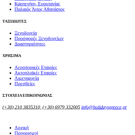
Καρπενήσι, Ευρυτανίας
Παλαιός Άγιος Αθανάσιος
ΤΑΞΙΔΙΩΤΕΣ
Ξενοδοχεία
Προσφορές Ξενοδοχείων
Δραστηριότητες
ΧΡΗΣΙΜΑ
Αεροπορικές Εταιρίες
Ακτοπλοϊκές Εταιρίες
Λιμεναρχεία
Πρεσβείες
ΣΤΟΙΧΕΙΑ ΕΠΙΚΟΙΝΩΝΙΑΣ
(+30) 210 3835310, (+30) 6979 332005
info@holidaysgreece.gr
Αρχική
Προορισμοί