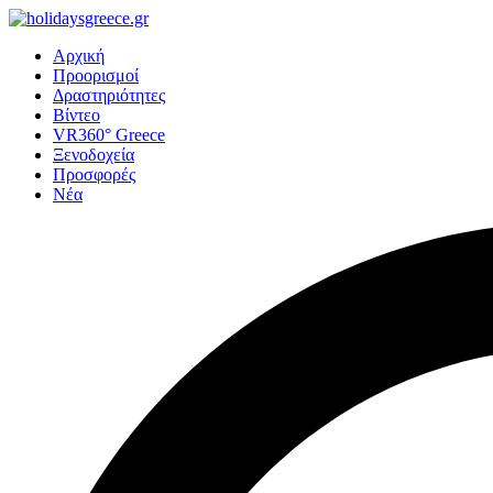
Αρχική
Προορισμοί
Δραστηριότητες
Βίντεο
VR360° Greece
Ξενοδοχεία
Προσφορές
Νέα