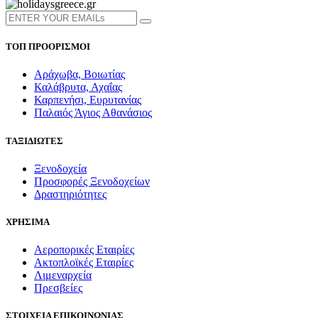
ΤΟΠ ΠΡΟΟΡΙΣΜΟΙ
Αράχωβα, Βοιωτίας
Καλάβρυτα, Αχαΐας
Καρπενήσι, Ευρυτανίας
Παλαιός Άγιος Αθανάσιος
ΤΑΞΙΔΙΩΤΕΣ
Ξενοδοχεία
Προσφορές Ξενοδοχείων
Δραστηριότητες
ΧΡΗΣΙΜΑ
Αεροπορικές Εταιρίες
Ακτοπλοϊκές Εταιρίες
Λιμεναρχεία
Πρεσβείες
ΣΤΟΙΧΕΙΑ ΕΠΙΚΟΙΝΩΝΙΑΣ