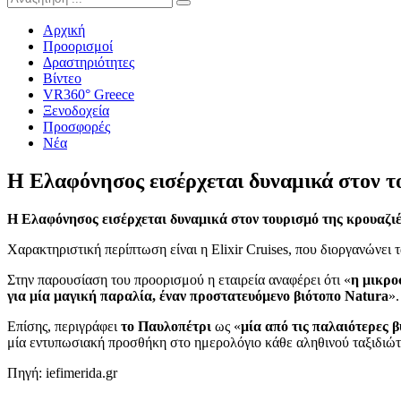
Αρχική
Προορισμοί
Δραστηριότητες
Βίντεο
VR360° Greece
Ξενοδοχεία
Προσφορές
Νέα
Η Ελαφόνησος εισέρχεται δυναμικά στον τ
Η Ελαφόνησος εισέρχεται δυναμικά στον τουρισμό της κρουαζι
Χαρακτηριστική περίπτωση είναι η Elixir Cruises, που διοργανώνει 
Στην παρουσίαση του προορισμού η εταιρεία αναφέρει ότι «
η μικρο
για μία μαγική παραλία, έναν προστατευόμενο βιότοπο Natura
».
Επίσης, περιγράφει
το Παυλοπέτρι
ως «
μία από τις παλαιότερες 
μία εντυπωσιακή προσθήκη στο ημερολόγιο κάθε αληθινού ταξιδιώτ
Πηγή: iefimerida.gr