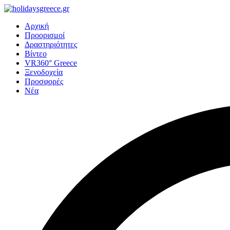
Αρχική
Προορισμοί
Δραστηριότητες
Βίντεο
VR360° Greece
Ξενοδοχεία
Προσφορές
Νέα