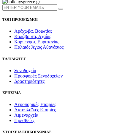
ΤΟΠ ΠΡΟΟΡΙΣΜΟΙ
Αράχωβα, Βοιωτίας
Καλάβρυτα, Αχαΐας
Καρπενήσι, Ευρυτανίας
Παλαιός Άγιος Αθανάσιος
ΤΑΞΙΔΙΩΤΕΣ
Ξενοδοχεία
Προσφορές Ξενοδοχείων
Δραστηριότητες
ΧΡΗΣΙΜΑ
Αεροπορικές Εταιρίες
Ακτοπλοϊκές Εταιρίες
Λιμεναρχεία
Πρεσβείες
ΣΤΟΙΧΕΙΑ ΕΠΙΚΟΙΝΩΝΙΑΣ