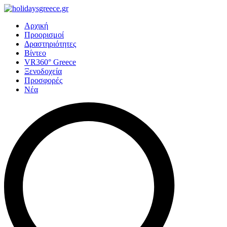
Αρχική
Προορισμοί
Δραστηριότητες
Βίντεο
VR360° Greece
Ξενοδοχεία
Προσφορές
Νέα